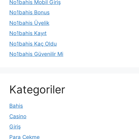
No1bahis Mobil Giriş
No1bahis Bonus
No1bahis Üyelik
No1bahis Kayıt
No1bahis Kaç Oldu
No1bahis Güvenilir Mi
Kategoriler
Bahis
Casino
Giriş
Para Çekme