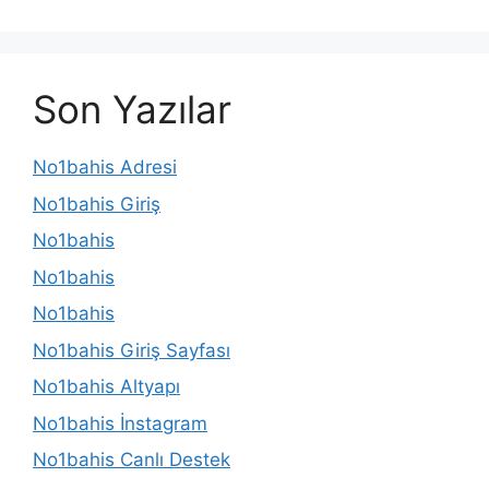
Son Yazılar
No1bahis Adresi
No1bahis Giriş
No1bahis
No1bahis
No1bahis
No1bahis Giriş Sayfası
No1bahis Altyapı
No1bahis İnstagram
No1bahis Canlı Destek