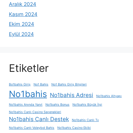
Aralık 2024
Kasım 2024
Ekim 2024
Eylül 2024
Etiketler
Bo1bahis Giriş
No1 Bahis
No1 Bahis Giriş Bilgileri
No1bahis
No1bahis Adresi
No1bahis Altyapı
No1bahis Anında Yanıt
No1bahis Bonus
No1bahis Büyük İlgi
No1bahis Canlı Casino Seçenekleri
No1bahis Canlı Destek
No1bahis Canlı Tv
No1bahis Canlı Voleybol Bahis
No1bahis Casino Ekibi