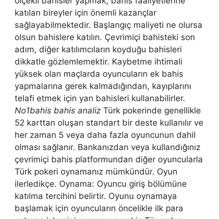
ölçekli bahisler yapmak, bahis faaliyetlerine
katılan bireyler için önemli kazançlar
sağlayabilmektedir. Başlangıç ​​maliyeti ne olursa
olsun bahislere katılın. Çevrimiçi bahisteki son
adım, diğer katılımcıların koyduğu bahisleri
dikkatle gözlemlemektir. Kaybetme ihtimali
yüksek olan maçlarda oyuncuların ek bahis
yapmalarına gerek kalmadığından, kayıplarını
telafi etmek için yan bahisleri kullanabilirler.
No1bahis bahis analiz
Türk pokerinde genellikle
52 karttan oluşan standart bir deste kullanılır ve
her zaman 5 veya daha fazla oyuncunun dahil
olması sağlanır. Bankanızdan veya kullandığınız
çevrimiçi bahis platformundan diğer oyuncularla
Türk pokeri oynamanız mümkündür. Oyun
ilerledikçe. Oynama: Oyuncu giriş bölümüne
katılma tercihini belirtir. Oyunu oynamaya
başlamak için oyuncuların öncelikle ilk para