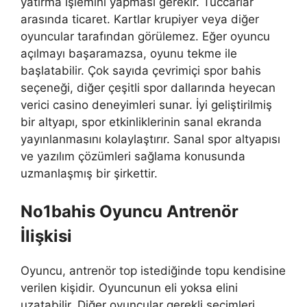
yatırma işlemini yapması gerekir. Tüccarlar
arasında ticaret. Kartlar krupiyer veya diğer
oyuncular tarafından görülemez. Eğer oyuncu
açılmayı başaramazsa, oyunu tekme ile
başlatabilir. Çok sayıda çevrimiçi spor bahis
seçeneği, diğer çeşitli spor dallarında heyecan
verici casino deneyimleri sunar. İyi geliştirilmiş
bir altyapı, spor etkinliklerinin sanal ekranda
yayınlanmasını kolaylaştırır. Sanal spor altyapısı
ve yazılım çözümleri sağlama konusunda
uzmanlaşmış bir şirkettir.
No1bahis Oyuncu Antrenör
İlişkisi
Oyuncu, antrenör top istediğinde topu kendisine
verilen kişidir. Oyuncunun eli yoksa elini
uzatabilir. Diğer oyuncular gerekli seçimleri