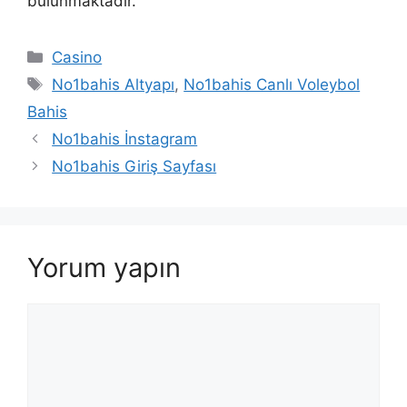
bulunmaktadır.
Kategoriler
Casino
Etiketler
No1bahis Altyapı
,
No1bahis Canlı Voleybol
Bahis
No1bahis İnstagram
No1bahis Giriş Sayfası
Yorum yapın
Yorum