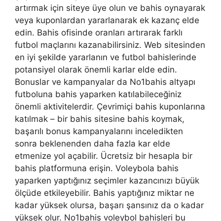
artırmak için siteye üye olun ve bahis oynayarak
veya kuponlardan yararlanarak ek kazanç elde
edin. Bahis ofisinde oranları artırarak farklı
futbol maçlarını kazanabilirsiniz. Web sitesinden
en iyi şekilde yararlanın ve futbol bahislerinde
potansiyel olarak önemli karlar elde edin.
Bonuslar ve kampanyalar da No1bahis altyapı
futboluna bahis yaparken katılabileceğiniz
önemli aktivitelerdir. Çevrimiçi bahis kuponlarına
katılmak – bir bahis sitesine bahis koymak,
başarılı bonus kampanyalarını inceledikten
sonra beklenenden daha fazla kar elde
etmenize yol açabilir. Ücretsiz bir hesapla bir
bahis platformuna erişin. Voleybola bahis
yaparken yaptığınız seçimler kazancınızı büyük
ölçüde etkileyebilir. Bahis yaptığınız miktar ne
kadar yüksek olursa, başarı şansınız da o kadar
yüksek olur. No1bahis voleybol bahisleri bu