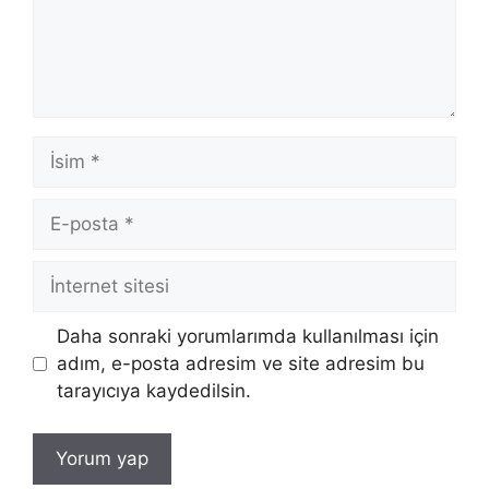
İsim
E-
posta
İnternet
sitesi
Daha sonraki yorumlarımda kullanılması için
adım, e-posta adresim ve site adresim bu
tarayıcıya kaydedilsin.