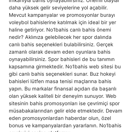
imkanıyla bahis oynayabilirsiniz. Önemli olaylar
daha yüksek gelir seviyelerine yol açabilir.
Mevcut kampanyalar ve promosyonlar burayı
voleybol bahislerine katılmak için ideal bir yer
haline getiriyor. No1bahis canlı bahis önemi
nedir? Aklınıza gelebilecek her spor dalında
canlı bahis seçenekleri bulabilirsiniz. Gerçek
zamanlı olarak devam eden oyunlara bahis
oynayabilirsiniz. Spor bahisleri de bu tanımın
kapsamına girmektedir. No1bahis web sitesi bu
gibi canlı bahis seçenekleri sunar. Buz hokeyi
bahisleri lütfen masa tenisi maçlarına bahis
yapın. Bu markalar finansal açıdan da başarılı
olan yüksek kaliteli bir deneyim sunuyor. Web
sitesinin bahis promosyonları ise çevrimiçi spor
müsabakalarından gelir elde etmektedir. Devam
eden promosyonlardan haberdar olun, özel
bonus ve kampanyalardan yararlanın. No1bahis