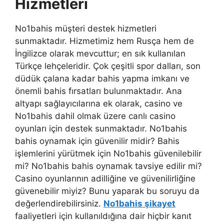
Hizmetleri
No1bahis müşteri destek hizmetleri
sunmaktadır. Hizmetimiz hem Rusça hem de
İngilizce olarak mevcuttur; en sık kullanılan
Türkçe lehçeleridir. Çok çeşitli spor dalları, son
düdük çalana kadar bahis yapma imkanı ve
önemli bahis fırsatları bulunmaktadır. Ana
altyapı sağlayıcılarına ek olarak, casino ve
No1bahis dahil olmak üzere canlı casino
oyunları için destek sunmaktadır. No1bahis
bahis oynamak için güvenilir midir? Bahis
işlemlerini yürütmek için No1bahis güvenilebilir
mi? No1bahis bahis oynamak tavsiye edilir mi?
Casino oyunlarının adilliğine ve güvenilirliğine
güvenebilir miyiz? Bunu yaparak bu soruyu da
değerlendirebilirsiniz.
No1bahis şikayet
faaliyetleri için kullanıldığına dair hiçbir kanıt