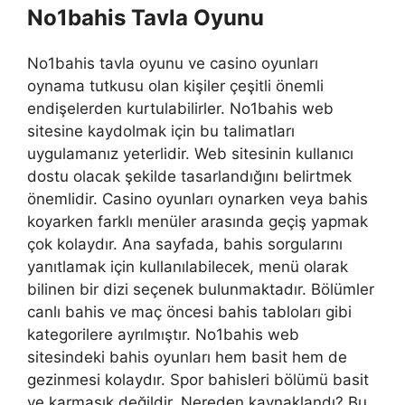
No1bahis Tavla Oyunu
No1bahis tavla oyunu ve casino oyunları
oynama tutkusu olan kişiler çeşitli önemli
endişelerden kurtulabilirler. No1bahis web
sitesine kaydolmak için bu talimatları
uygulamanız yeterlidir. Web sitesinin kullanıcı
dostu olacak şekilde tasarlandığını belirtmek
önemlidir. Casino oyunları oynarken veya bahis
koyarken farklı menüler arasında geçiş yapmak
çok kolaydır. Ana sayfada, bahis sorgularını
yanıtlamak için kullanılabilecek, menü olarak
bilinen bir dizi seçenek bulunmaktadır. Bölümler
canlı bahis ve maç öncesi bahis tabloları gibi
kategorilere ayrılmıştır. No1bahis web
sitesindeki bahis oyunları hem basit hem de
gezinmesi kolaydır. Spor bahisleri bölümü basit
ve karmaşık değildir. Nereden kaynaklandı? Bu