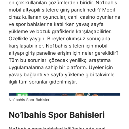
en çok kullanılan çözümlerden biridir. No1bahis
mobil altyapılı sitelere giriş paneli nedir? Mobil
cihaz kullanan oyuncular, canlı casino oyunlarına
ve spor bahislerine katılırken yavaş sayfa
yükleme ve bozuk grafiklerle karşılaşabilirler.
Özellikle yaygın. Bireyler olumsuz sonuçlarla
karşılaşabilirler. No1bahis siteleri için mobil
altyapı giriş paneline erişim için neler gereklidir?
Tüm bu sorunları çözecek yenilikçi araştırma
uygulamalarına sahip bir platform. Üyeler için
yavaş bağlantı ve sayfa yükleme gibi takvimle
ilgili tüm sorunlar giderilmiştir.
No1bahis Spor Bahisleri
No1bahis Spor Bahisleri
No1bahis spor bahisleri bölümlerinde canlı