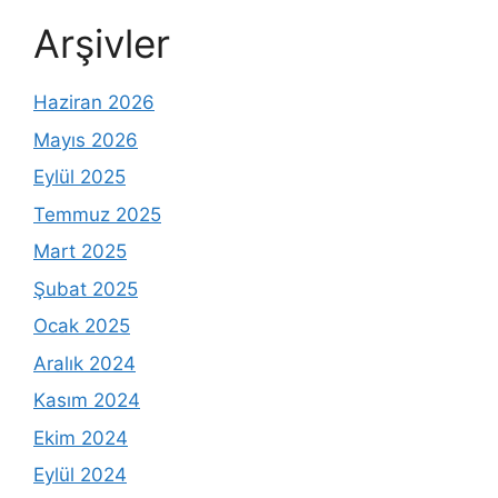
Arşivler
Haziran 2026
Mayıs 2026
Eylül 2025
Temmuz 2025
Mart 2025
Şubat 2025
Ocak 2025
Aralık 2024
Kasım 2024
Ekim 2024
Eylül 2024