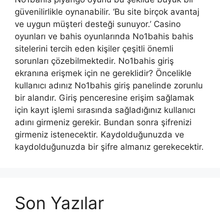
güvenilirlikle oynanabilir. ‘Bu site birçok avantaj
ve uygun müşteri desteği sunuyor.’ Casino
oyunları ve bahis oyunlarında No1bahis bahis
sitelerini tercih eden kişiler çeşitli önemli
sorunları çözebilmektedir. No1bahis giriş
ekranına erişmek için ne gereklidir? Öncelikle
kullanıcı adınız No1bahis giriş panelinde zorunlu
bir alandır. Giriş penceresine erişim sağlamak
için kayıt işlemi sırasında sağladığınız kullanıcı
adını girmeniz gerekir. Bundan sonra şifrenizi
girmeniz istenecektir. Kaydolduğunuzda ve
kaydolduğunuzda bir şifre almanız gerekecektir.
Son Yazılar