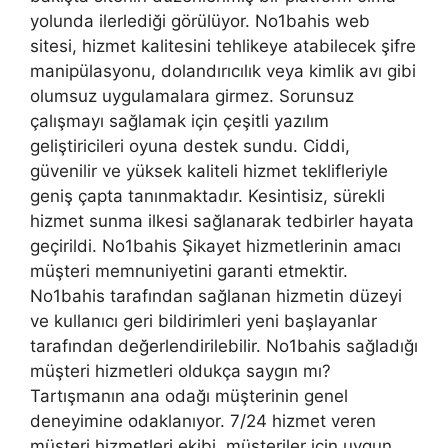
yolunda ilerlediği görülüyor. No1bahis web
sitesi, hizmet kalitesini tehlikeye atabilecek şifre
manipülasyonu, dolandırıcılık veya kimlik avı gibi
olumsuz uygulamalara girmez. Sorunsuz
çalışmayı sağlamak için çeşitli yazılım
geliştiricileri oyuna destek sundu. Ciddi,
güvenilir ve yüksek kaliteli hizmet teklifleriyle
geniş çapta tanınmaktadır. Kesintisiz, sürekli
hizmet sunma ilkesi sağlanarak tedbirler hayata
geçirildi. No1bahis Şikayet hizmetlerinin amacı
müşteri memnuniyetini garanti etmektir.
No1bahis tarafından sağlanan hizmetin düzeyi
ve kullanıcı geri bildirimleri yeni başlayanlar
tarafından değerlendirilebilir. No1bahis sağladığı
müşteri hizmetleri oldukça saygın mı?
Tartışmanın ana odağı müşterinin genel
deneyimine odaklanıyor. 7/24 hizmet veren
müşteri hizmetleri ekibi, müşteriler için uygun