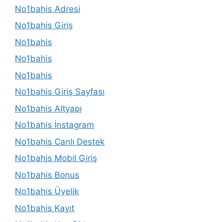
No1bahis Adresi
No1bahis Giriş
No1bahis
No1bahis
No1bahis
No1bahis Giriş Sayfası
No1bahis Altyapı
No1bahis İnstagram
No1bahis Canlı Destek
No1bahis Mobil Giriş
No1bahis Bonus
No1bahis Üyelik
No1bahis Kayıt