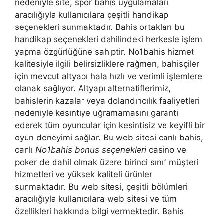
nedeniyle site, spor bahis uygulamaları
aracılığıyla kullanıcılara çeşitli handikap
seçenekleri sunmaktadır. Bahis ortakları bu
handikap seçenekleri dahilindeki herkesle işlem
yapma özgürlüğüne sahiptir. No1bahis hizmet
kalitesiyle ilgili belirsizliklere rağmen, bahisçiler
için mevcut altyapı hala hızlı ve verimli işlemlere
olanak sağlıyor. Altyapı alternatiflerimiz,
bahislerin kazalar veya dolandırıcılık faaliyetleri
nedeniyle kesintiye uğramamasını garanti
ederek tüm oyuncular için kesintisiz ve keyifli bir
oyun deneyimi sağlar. Bu web sitesi canlı bahis,
canlı
No1bahis bonus seçenekleri
casino ve
poker de dahil olmak üzere birinci sınıf müşteri
hizmetleri ve yüksek kaliteli ürünler
sunmaktadır. Bu web sitesi, çeşitli bölümleri
aracılığıyla kullanıcılara web sitesi ve tüm
özellikleri hakkında bilgi vermektedir. Bahis