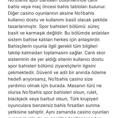
bahis veya maç öncesi bahis tabloları bulunur.
Diğer casino oyunlarının aksine No1bahis
kullanıcı dostu ve kullanımı basit olacak şekilde
tasarlanmıştır. Spor bahisleri bölümü: süreç
basit ve karmaşık değildir. Bu bölümde anlatılan
sistem bahise katılan herkes için anlaşılırdır.
Bahisçilerin oyunla ilgili gerekli tüm bilgileri
takılıp kalmadan toplamasını sağlar. Canlı skor
sisteminin de yer aldığı sitenin kullanıcı dostu
spor bahisleri bölümü ziyaretçilerin ilgisini
çekmektedir. Güvenli ve adil bir anında ödeme
hedefi arıyorsanız, No1bahis casino size
yardımcı olmak için burada. Masanın türü ne
olursa
No1bahis spor bahisleri
olsun, rulet,
blackjack veya barbut olsun, Türk krupiyeri
oyunculara benzersiz bahis fırsatları sunma
yetkisine sahiptir. Aynı zamanda casino oyunları