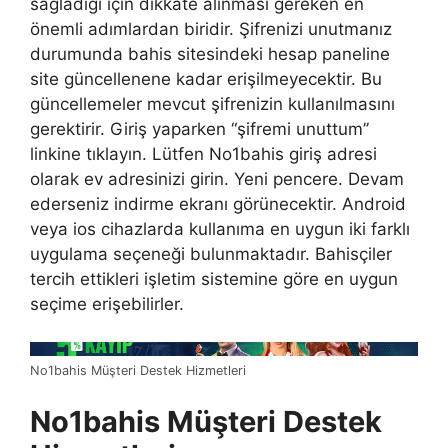
sağladığı için dikkate alınması gereken en
önemli adımlardan biridir. Şifrenizi unutmanız
durumunda bahis sitesindeki hesap paneline
site güncellenene kadar erişilmeyecektir. Bu
güncellemeler mevcut şifrenizin kullanılmasını
gerektirir. Giriş yaparken “şifremi unuttum”
linkine tıklayın. Lütfen No1bahis giriş adresi
olarak ev adresinizi girin. Yeni pencere. Devam
ederseniz indirme ekranı görünecektir. Android
veya ios cihazlarda kullanıma en uygun iki farklı
uygulama seçeneği bulunmaktadır. Bahisçiler
tercih ettikleri işletim sistemine göre en uygun
seçime erişebilirler.
No1bahis Müşteri Destek Hizmetleri
No1bahis Müşteri Destek