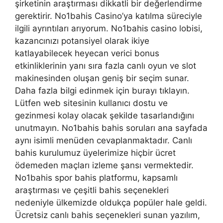
şirketinin araştırması dikkatli bir değerlendirme
gerektirir. No1bahis Casino’ya katılma süreciyle
ilgili ayrıntıları arıyorum. No1bahis casino lobisi,
kazancınızı potansiyel olarak ikiye
katlayabilecek heyecan verici bonus
etkinliklerinin yanı sıra fazla canlı oyun ve slot
makinesinden oluşan geniş bir seçim sunar.
Daha fazla bilgi edinmek için burayı tıklayın.
Lütfen web sitesinin kullanıcı dostu ve
gezinmesi kolay olacak şekilde tasarlandığını
unutmayın. No1bahis bahis soruları ana sayfada
aynı isimli menüden cevaplanmaktadır. Canlı
bahis kurulumuz üyelerimize hiçbir ücret
ödemeden maçları izleme şansı vermektedir.
No1bahis spor bahis platformu, kapsamlı
araştırması ve çeşitli bahis seçenekleri
nedeniyle ülkemizde oldukça popüler hale geldi.
Ücretsiz canlı bahis seçenekleri sunan yazılım,